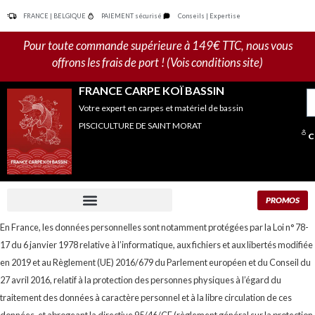
Aller
FRANCE | BELGIQUE
PAIEMENT sécurisé
Conseils | Expertise
au
contenu
Pour toute commande supérieure à 149€ TTC, nous vous
offrons les frais de port ! (Vois conditions site)
FRANCE CARPE KOÏ BASSIN
R
Votre expert en carpes et matériel de bassin
po
PISCICULTURE DE SAINT MORAT
C
PROMOS
En France, les données personnelles sont notamment protégées par la Loi n° 78-
17 du 6 janvier 1978 relative à l’informatique, aux fichiers et aux libertés modifiée
en 2019 et au Règlement (UE) 2016/679 du Parlement européen et du Conseil du
27 avril 2016, relatif à la protection des personnes physiques à l’égard du
traitement des données à caractère personnel et à la libre circulation de ces