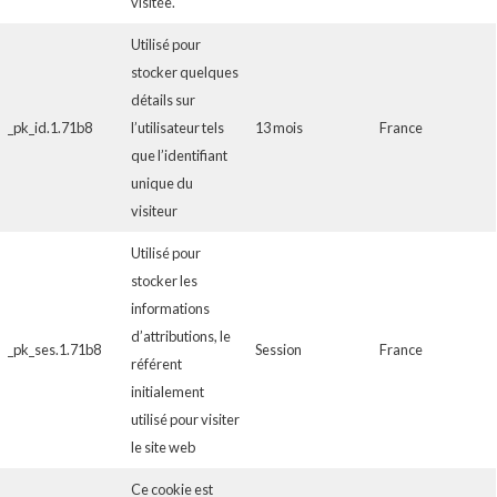
visitée.
Utilisé pour
stocker quelques
détails sur
_pk_id.1.71b8
l’utilisateur tels
13 mois
France
que l’identifiant
unique du
visiteur
Utilisé pour
stocker les
informations
d’attributions, le
_pk_ses.1.71b8
Session
France
référent
initialement
utilisé pour visiter
le site web
Ce cookie est