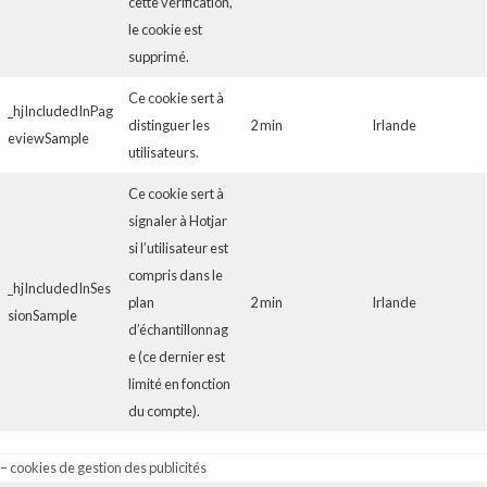
cette vérification,
le cookie est
supprimé.
Ce cookie sert à
_hjIncludedInPag
distinguer les
2 min
Irlande
eviewSample
utilisateurs.
Ce cookie sert à
signaler à Hotjar
si l’utilisateur est
compris dans le
_hjIncludedInSes
plan
2 min
Irlande
sionSample
d’échantillonnag
e (ce dernier est
limité en fonction
du compte).
– cookies de gestion des publicités