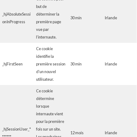
but de
_hjAbsoluteSessi
déterminer la
30 min
Irlande
onInProgress
première page
vue par
l’internaute.
Ce cookie
identifie la
_hjFirstSeen
première session
30 min
Irlande
d’un nouvel
utilisateur.
Ce cookie
détermine
lorsque
internaute vient
pour la première
_hjSessionUser_*
fois sur un site.
12 mois
Irlande
******
Les prochaines