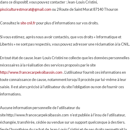
dans ce dispositif, vous pouvez contacter : Jean-Louis Cristini,
pisciculturestmorat@gmail.com
ou 2 Route de Saint Morat 87140 Thouron
Consultez le
site cnil.fr
pour plus d’informations sur vos droits.
Si vous estimez, après nous avoir contactés, que vos droits « Informatique et
Libertés » ne sont pas respectés, vous pouvez adresser une réclamation à la CNIL.
En tout état de cause Jean-Louis Cristini ne collecte que les données personnelles
nécessaires à la réalisation des services proposés par le site
http://www.francecarpekoibassin.com
. L’utilisateur fournit ces informations en
toute connaissance de cause, notamment lorsqu’il procède par lui-même à leur
saisie. Il est alors précisé à l’utilisateur du site l’obligation ou non de fournir ces
informations.
Aucune information personnelle de l’utilisateur du
site http://www.francecarpekoibassin.com n’est publiée à l’insu de l’utilisateur,
échangée, transférée, cédée ou vendue sur un support quelconque à des tiers.
Seule l’hypothèse du rachat de Jean-Louis Cristini et de ses droits permettrait la