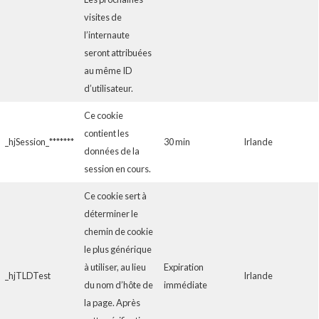
visites de
l’internaute
seront attribuées
au même ID
d’utilisateur.
Ce cookie
contient les
_hjSession_*******
30 min
Irlande
données de la
session en cours.
Ce cookie sert à
déterminer le
chemin de cookie
le plus générique
à utiliser, au lieu
Expiration
_hjTLDTest
Irlande
du nom d’hôte de
immédiate
la page. Après