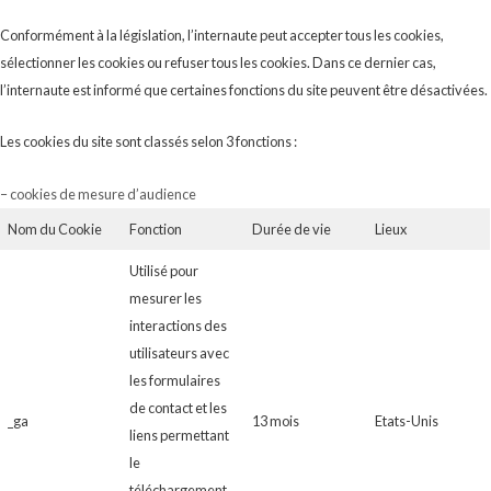
Conformément à la législation, l’internaute peut accepter tous les cookies,
sélectionner les cookies ou refuser tous les cookies. Dans ce dernier cas,
l’internaute est informé que certaines fonctions du site peuvent être désactivées.
Les cookies du site sont classés selon 3 fonctions :
– cookies de mesure d’audience
Nom du Cookie
Fonction
Durée de vie
Lieux
Utilisé pour
mesurer les
interactions des
utilisateurs avec
les formulaires
de contact et les
_ga
13 mois
Etats-Unis
liens permettant
le
téléchargement