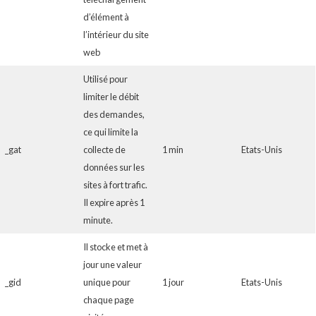
d’élément à
l’intérieur du site
web
Utilisé pour
limiter le débit
des demandes,
ce qui limite la
_gat
collecte de
1 min
Etats-Unis
données sur les
sites à fort trafic.
Il expire après 1
minute.
Il stocke et met à
jour une valeur
_gid
unique pour
1 jour
Etats-Unis
chaque page