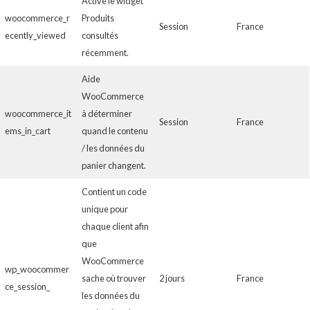
Active le widget
woocommerce_r
Produits
Session
France
ecently_viewed
consultés
récemment.
Aide
WooCommerce
woocommerce_it
à déterminer
Session
France
ems_in_cart
quand le contenu
/ les données du
panier changent.
Contient un code
unique pour
chaque client afin
que
WooCommerce
wp_woocommer
sache où trouver
2 jours
France
ce_session_
les données du